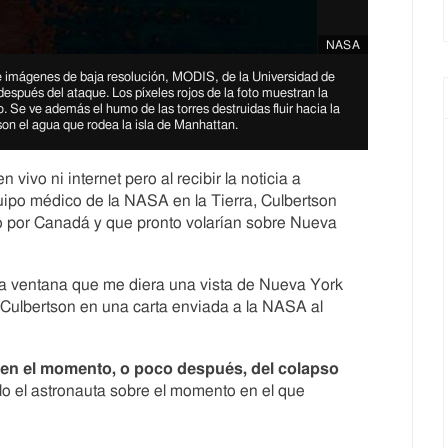
NASA
de imágenes de baja resolución, MODIS, de la Universidad de
después del ataque. Los píxeles rojos de la foto muestran la
. Se ve además el humo de las torres destruidas fluir hacia la
on el agua que rodea la isla de Manhattan.
 vivo ni internet pero al recibir la noticia a
quipo médico de la NASA en la Tierra, Culbertson
 por Canadá y que pronto volarían sobre Nueva
una ventana que me diera una vista de Nueva York
 Culbertson en una carta enviada a la NASA al
en el momento, o poco después, del colapso
alo el astronauta sobre el momento en el que