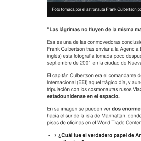
I
m
I
Foto tomada por el astronauta Frank Culbertson p
a
m
g
a
e
g
"Las lágrimas no fluyen de la misma ma
c
e
o
c
p
a
Esa es una de las conmovedoras conclusio
y
p
Frank Culbertson tras enviar a la Agencia
r
t
i
i
inglés) esta fotografía tomada poco despu
g
o
septiembre de 2001 en la ciudad de Nuev
h
n
t
El capitán Culbertson era el comandante d
Internacional (EEI) aquel trágico día, y a
tripulación con los cosmonautas rusos Vla
estadounidense en el espacio.
En su imagen se pueden ver
dos enorme
hacia el sur de la isla de Manhattan, dond
pisos de oficinas en el World Trade Center
¿Cuál fue el verdadero papel de Ar