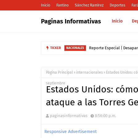
Inicio
Fantino
Sánchez Ramírez
Deportes
Far
Paginas Informativas
Inicio
De
TICKER
Trump llama a Petro "l
INTERNACIONALES
Página Principal
internacionales
Estados Unidos: có
septiembre
Estados Unidos: cómo 
ataque a las Torres G
paginasinformativas
8:56:00 p.m.
Responsive Advertisement