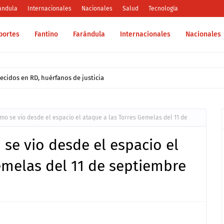
ándula
Internacionales
Nacionales
Salud
Tecnología
portes
Fantino
Farándula
Internacionales
Nacionales
íder del narcotráfico" y anuncia fin de ayuda financiera a Colombia
mo se vio desde el espacio el ataque a las Torres Gemelas del 11 de
se vio desde el espacio el
emelas del 11 de septiembre