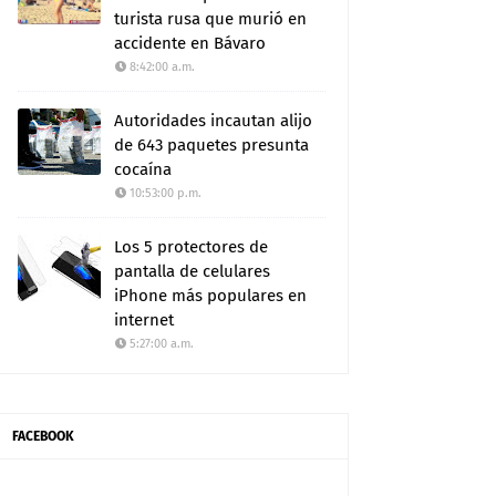
turista rusa que murió en
accidente en Bávaro
8:42:00 a.m.
Autoridades incautan alijo
de 643 paquetes presunta
cocaína
10:53:00 p.m.
Los 5 protectores de
pantalla de celulares
iPhone más populares en
internet
5:27:00 a.m.
FACEBOOK