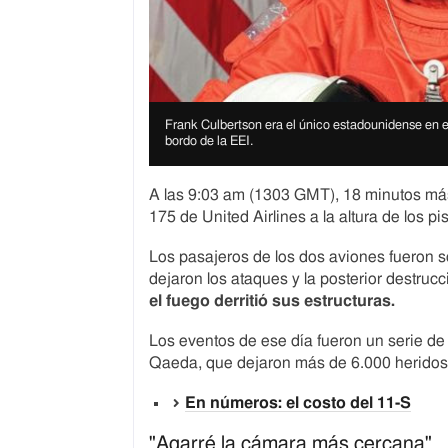
I
m
I
Frank Culbertson era el único estadounidense en 
a
m
bordo de la EEI.
g
a
e
g
c
e
A las 9:03 am (1303 GMT), 18 minutos más 
o
c
175 de United Airlines a la altura de los p
p
a
y
p
r
t
Los pasajeros de los dos aviones fueron s
i
i
dejaron los ataques y la posterior destrucc
g
o
el fuego derritió sus estructuras.
h
n
t
Los eventos de ese día fueron un serie de
Qaeda, que dejaron más de 6.000 heridos 
En números: el costo del 11-S
"Agarré la cámara más cercana"