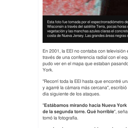
I
m
I
Esta foto fue tomada por el espectrorradiómetro 
a
m
Wisconsin a través del satélite Terra, pocas horas 
g
a
vegetación y las manchas azules claras el concreto
e
g
costa de Nueva Jersey. Las grandes áreas negras s
c
e
o
c
p
a
En 2001, la EEI no contaba con televisión en
y
p
través de una conferencia radial con el e
r
t
i
pudo ver en el mapa que estaban pasando
i
g
o
York.
h
n
t
"Recorrí toda la EEI hasta que encontré 
y agarré la cámara más cercana", escribió
día siguiente de los ataques.
"
Estábamos mirando hacia Nueva York 
de la segunda torre. Qu
é
horrible
", señ
tomó la fotografía.