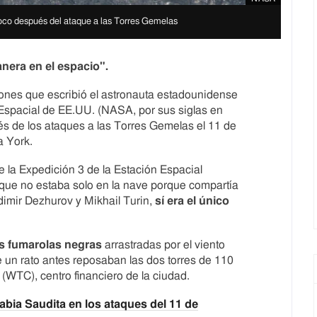
oco después del ataque a las Torres Gemelas
nera en el espacio"
.
nes que escribió el astronauta estadounidense
 Espacial de EE.UU. (NASA, por sus siglas en
és de los ataques a las Torres Gemelas el 11 de
a York.
e la Expedición 3 de la Estación Espacial
unque no estaba solo en la nave porque compartía
dimir Dezhurov y Mikhail Turin,
sí era el único
s fumarolas negras
arrastradas por el viento
e un rato antes reposaban las dos torres de 110
 (WTC), centro financiero de la ciudad.
abia Saudita en los ataques del 11 de