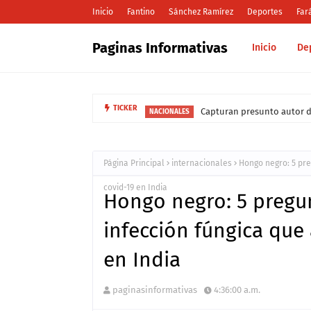
Inicio
Fantino
Sánchez Ramírez
Deportes
Far
Paginas Informativas
Inicio
De
Capturan presunto autor d
TICKER
NACIONALES
Página Principal
internacionales
Hongo negro: 5 pre
covid-19 en India
Hongo negro: 5 pregun
infección fúngica que
en India
paginasinformativas
4:36:00 a.m.