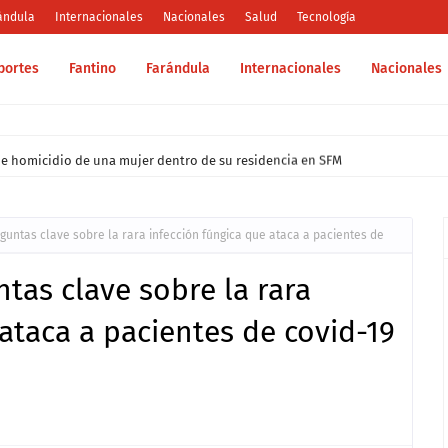
ándula
Internacionales
Nacionales
Salud
Tecnología
portes
Fantino
Farándula
Internacionales
Nacionales
e homicidio de una mujer dentro de su residencia en SFM
guntas clave sobre la rara infección fúngica que ataca a pacientes de
tas clave sobre la rara
 ataca a pacientes de covid-19