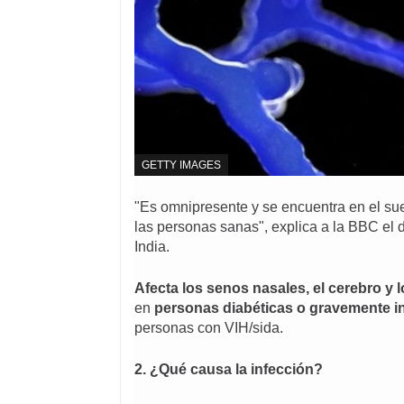
F
GETTY IMAGES
U
E
"Es omnipresente y se encuentra en el suel
N
T
las personas sanas", explica a la BBC el 
E
India.
D
E
L
Afecta los senos nasales, el cerebro y
A
en
personas diabéticas o gravemente 
I
M
personas con VIH/sida.
A
G
E
2.
¿Qué causa la infección?
N
,