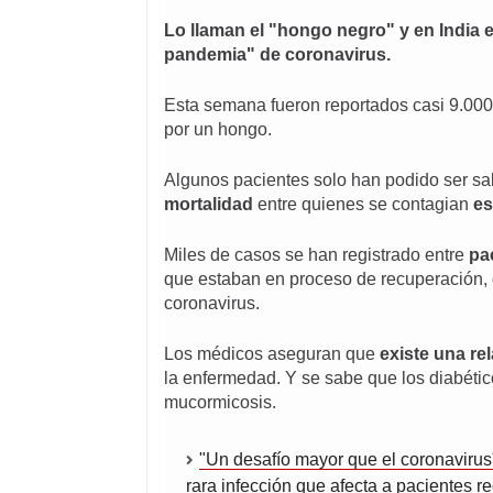
U
Lo llaman el "hongo negro" y en India 
E
N
pandemia" de coronavirus.
T
E
D
Esta semana fueron reportados casi 9.00
E
por un hongo.
L
A
I
Algunos pacientes solo han podido ser sal
M
mortalidad
entre quienes se contagian
es
A
G
E
Miles de casos se han registrado entre
pa
N
que estaban en proceso de recuperación, 
,
coronavirus.
Los médicos aseguran que
existe una re
la enfermedad. Y se sabe que los diabétic
mucormicosis.
"Un desafío mayor que el coronavirus"
rara infección que afecta a pacientes 