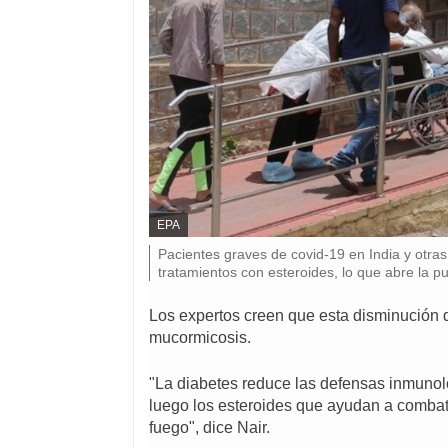
F
EPA
U
P
Pacientes graves de covid-19 en India y otra
E
i
tratamientos con esteroides, lo que abre la p
N
T
e
E
d
Los expertos creen que esta disminución 
D
e
mucormicosis.
E
f
L
o
A
t
"La diabetes reduce las defensas inmunoló
I
o
M
luego los esteroides que ayudan a combat
,
A
fuego", dice Nair.
G