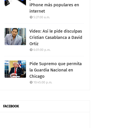
iPhone más populares en
internet
5:27:00 a.m.
Video: Así le pide disculpas
Cristian Casablanca a David
Ortiz
6:01:00 p.m.
Pide Supremo que permita
la Guardia Nacional en
Chicago
10:45:00 p.m.
FACEBOOK