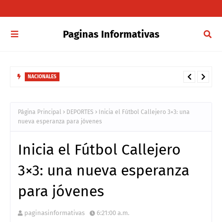
Paginas Informativas
NACIONALES
Reporte Especial | Desaparecidos en RD, huérfanos de justicia
Página Principal
DEPORTES
Inicia el Fútbol Callejero 3×3: una
nueva esperanza para jóvenes
Inicia el Fútbol Callejero
3×3: una nueva esperanza
para jóvenes
paginasinformativas
6:21:00 a.m.