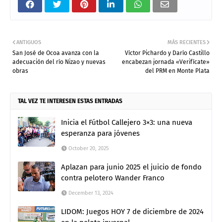
ANTIGUOS
MÁS RECIENTES
San José de Ocoa avanza con la
Víctor Pichardo y Darío Castillo
adecuación del río Nizao y nuevas
encabezan jornada «Verifícate»
obras
del PRM en Monte Plata
TAL VEZ TE INTERESEN ESTAS ENTRADAS
Inicia el Fútbol Callejero 3×3: una nueva
esperanza para jóvenes
October 20, 2025
Aplazan para junio 2025 el juicio de fondo
contra pelotero Wander Franco
December 13, 2024
LIDOM: Juegos HOY 7 de diciembre de 2024