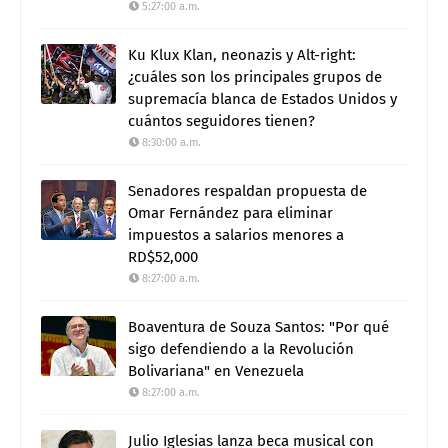
5:27:00 a.m.
Ku Klux Klan, neonazis y Alt-right:
¿cuáles son los principales grupos de
supremacía blanca de Estados Unidos y
cuántos seguidores tienen?
8:30:00 a.m.
Senadores respaldan propuesta de
Omar Fernández para eliminar
impuestos a salarios menores a
RD$52,000
8:27:00 a.m.
Boaventura de Souza Santos: "Por qué
sigo defendiendo a la Revolución
Bolivariana" en Venezuela
8:27:00 a.m.
Julio Iglesias lanza beca musical con