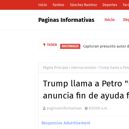
Inicio
Fantino
Sánchez Ramírez
Deportes
Far
Paginas Informativas
Inicio
De
Capturan presunto autor d
TICKER
NACIONALES
Página Principal
internacionales
Trump llama a Petr
Trump llama a Petro "l
anuncia fin de ayuda 
paginasinformativas
8:03:00 a.m.
Responsive Advertisement