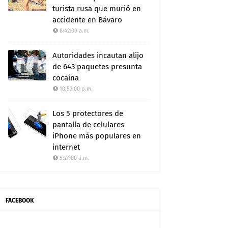
turista rusa que murió en
accidente en Bávaro
8:42:00 a.m.
Autoridades incautan alijo
de 643 paquetes presunta
cocaína
10:53:00 p.m.
Los 5 protectores de
pantalla de celulares
iPhone más populares en
internet
5:27:00 a.m.
FACEBOOK