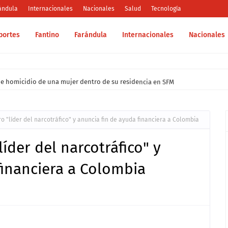
ándula
Internacionales
Nacionales
Salud
Tecnología
portes
Fantino
Farándula
Internacionales
Nacionales
e homicidio de una mujer dentro de su residencia en SFM
o "líder del narcotráfico" y anuncia fin de ayuda financiera a Colombia
íder del narcotráfico" y
financiera a Colombia