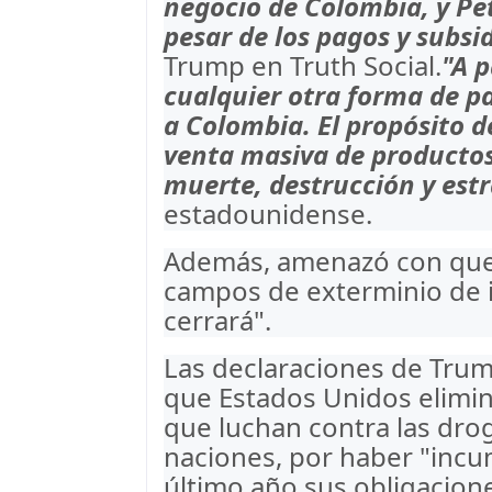
negocio de Colombia, y Pe
pesar de los pagos y subsi
Trump en Truth Social.
"A p
cualquier otra forma de pa
a Colombia. El propósito d
venta masiva de producto
muerte, destrucción y est
estadounidense.
Además, amenazó con que 
campos de exterminio de i
cerrará".
Las declaraciones de Tru
que Estados Unidos elimina
que luchan contra las drog
naciones, por haber "incu
último año sus obligacion