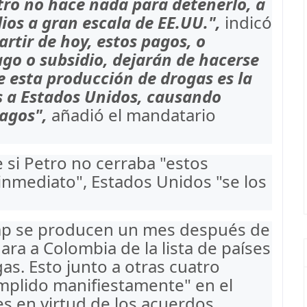
tro no hace nada para detenerlo, a
dios a gran escala de EE.UU.",
indicó
artir de hoy, estos pagos, o
go o subsidio, dejarán de hacerse
e esta producción de drogas es la
s a Estados Unidos, causando
ragos",
añadió el mandatario
si Petro no cerraba "estos
nmediato", Estados Unidos "se los
mp se producen un mes después de
ra a Colombia de la lista de países
as. Esto junto a otras cuatro
mplido manifiestamente" en el
es en virtud de los acuerdos